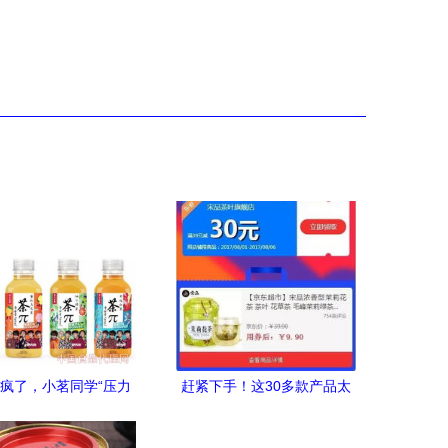
卖疯了，小茗同学“压力
赶紧下手！这30多款产品太
？警惕现象背后的消费
超值，茉莉绿茶仅售9.9元，
王道
快来看有你需要的吗？