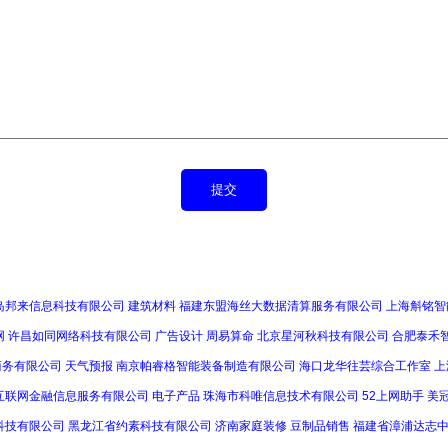
岛邦来信息科技有限公司
建筑材料
福建东盟海丝大数据清算服务有限公司
上海斛铭智
网
许昌如同网络科技有限公司
广告设计
周易算命
北京星河秋科技有限公司
合肥泰禾
商务有限公司
天气预报
南京帕睿格智能装备制造有限公司
海口龙华往芸综合工作室
上
互联网金融信息服务有限公司
电子产品
珠海市科唯信息技术有限公司
52上网助手
美
科技有限公司
黑龙江省约素科技有限公司
济南家庭装修
豆制品销售
福建省漳浦达志