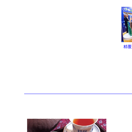
精覆
家庭
开，