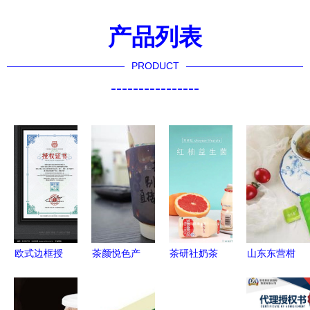
产品列表
PRODUCT
----------------
欧式边框授
茶颜悦色产
茶研社奶茶
山东东营柑
权证书模板
品差异化优
加盟详解
润堂总代理
设计与茶叶
势与创业潜
从茶叶代理
电话多少？