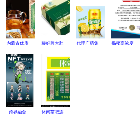
代理销售策
能深度解读
到创业成功
创业新机遇
略
的全面指南
等你来探
索！
内蒙古优质
臻好牌大肚
代理广药集
揭秘高浓度
苦荞茶 从
子减肥茶效
团王老吉蜂
左旋肉碱
草原到茶杯
果及茶叶代
蜜柠檬茶
从北欧传说
的健康之旅
理销售前景
前景看好但
到现代健康
分析
需审慎评估
代理销售
跨界融合
休闲茶吧连
Adidas、百
锁加盟 行
事可乐、奈
业分析、品