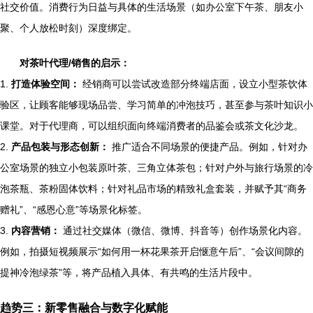
社交价值。消费行为日益与具体的生活场景（如办公室下午茶、朋友小
聚、个人放松时刻）深度绑定。
对茶叶代理/销售的启示：
1.
打造体验空间：
经销商可以尝试改造部分终端店面，设立小型茶饮体
验区，让顾客能够现场品尝、学习简单的冲泡技巧，甚至参与茶叶知识小
课堂。对于代理商，可以组织面向终端消费者的品鉴会或茶文化沙龙。
2.
产品包装与形态创新：
推广适合不同场景的便捷产品。例如，针对办
公室场景的独立小包装原叶茶、三角立体茶包；针对户外与旅行场景的冷
泡茶瓶、茶粉固体饮料；针对礼品市场的精致礼盒套装，并赋予其“商务
赠礼”、“感恩心意”等场景化标签。
3.
内容营销：
通过社交媒体（微信、微博、抖音等）创作场景化内容。
例如，拍摄短视频展示“如何用一杯花果茶开启惬意午后”、“会议间隙的
提神冷泡绿茶”等，将产品植入具体、有共鸣的生活片段中。
趋势三：新零售融合与数字化赋能