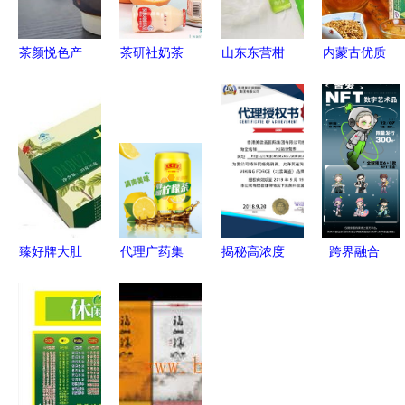
茶颜悦色产
茶研社奶茶
山东东营柑
内蒙古优质
品差异化优
加盟详解
润堂总代理
苦荞茶 从
势与创业潜
从茶叶代理
电话多少？
草原到茶杯
能深度解读
到创业成功
创业新机遇
的健康之旅
的全面指南
等你来探
索！
臻好牌大肚
代理广药集
揭秘高浓度
跨界融合
子减肥茶效
团王老吉蜂
左旋肉碱
Adidas、百
果及茶叶代
蜜柠檬茶
从北欧传说
事可乐、奈
理销售前景
前景看好但
到现代健康
雪的茶如何
分析
需审慎评估
代理销售
借力元宇宙
与NFT重塑